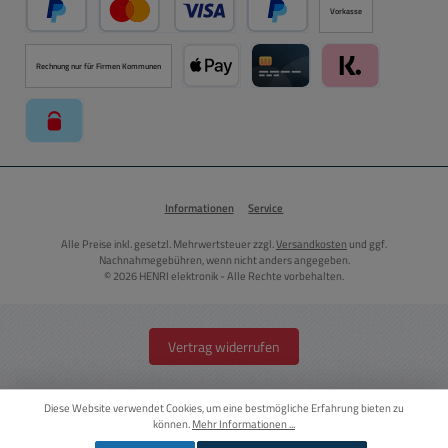
Vorkasse
PayPal
Kredit- oder Debitkarte über PayPal
Später Bezahlen über PayPal
Rechnung nur für Firmen Kommunen
Apple Pay über Mollie Zahlungssystem
Kreditkarte über Mollie Zahl
Klarna über Moll
paysafecard über Mollie Zahlungssystem
Informationen
Service
Alle Preise inkl. gesetzl. Mehrwertsteuer zzgl.
Versandkosten
und ggf.
Nachnahmegebühren, wenn nicht anders angegeben.
© 2026 HENRI elektronik - Alle Rechte vorbehalten.
Vertrag widerrufen
Diese Website verwendet Cookies, um eine bestmögliche Erfahrung bieten zu
können.
Mehr Informationen ...