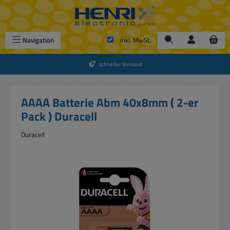
Zum Hauptinhalt springen
Navigation
inkl. MwSt.
schneller Versand
AAAA Batterie Abm 40x8mm ( 2-er
Pack ) Duracell
Duracell
Bildergalerie überspringen