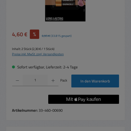
Verkaufspreis:
4,60 €
%
Regulärer Preis:
6,95 €
(33.81% gespart)
Inhalt:
2 Stück
(2,30 € / 1 Stück)
Preise inkl. MwSt. zzgl. Versandkosten
Sofort verfügbar, Lieferzeit: 2-4 Tage
Produkt Anzahl: Gib den gewünschten Wert ein oder benutze die Schaltflächen um die 
Pack
In den Warenkorb
Artikelnummer:
33-460-00690