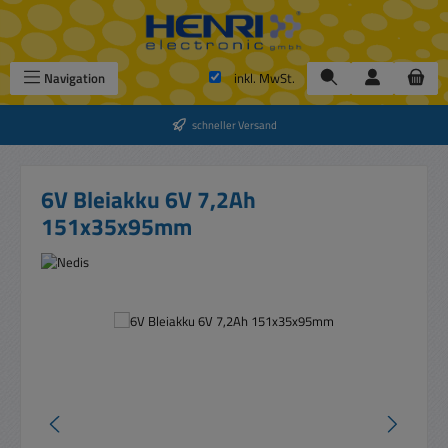
Zum Hauptinhalt springen
Navigation
inkl. MwSt.
schneller Versand
6V Bleiakku 6V 7,2Ah
151x35x95mm
Bildergalerie überspringen