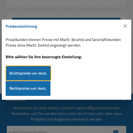
Beschreibung
Preisauszeichnung
6V 7.2Ah Akku Bleiakku wartungsfrei ersetzt auch 3FM7
Wiederaufladbar wartungsfrei und verschlossen niedrige
Privatkunden können Preise mit MwSt. (brutto) und Geschäftskunden
Selbstentladu…
Mehr
Preise ohne MwSt. (netto) angezeigt werden.
Bewertungen
Bitte wählen Sie Ihre bevorzugte Einstellung:
Bruttopreise
inkl. MwSt.
Nettopreise
exkl. MwSt.
Newsletter
Abonnieren Sie jetzt einfach unseren regelmäßig erscheinenden
Newsletter und Sie werden stets unter den Ersten sein, über neue
Produkte und Angebote informiert werden.
E-
Mail-