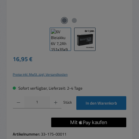
Regulärer Preis:
16,95 €
Preise inkl. MwSt. zzgl. Versandkosten
Sofort verfügbar, Lieferzeit: 2-4 Tage
Produkt Anzahl: Gib den gewünschten Wert ein oder benutze die Schaltflächen um die 
Stück
In den Warenkorb
Artikelnummer:
33-175-00011