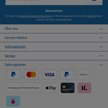
Adresse
*
Datenschutz
Ich habe die
Datenschutzbestimmungen
zur Kenntnis genommen und die
AGB
gelesen
und bin mit ihnen einverstanden.
Über uns
Service-Hotline
Informationen
Service
Zahlungsarten
Vorkasse
PayPal
Kredit- oder Debitkarte über PayPal
Später Bezahlen über PayPal
Rechnung nur für Firmen Kommunen
Apple Pay über Mollie Zahlungssystem
Kreditkarte über Mollie Zahl
Klarna über Moll