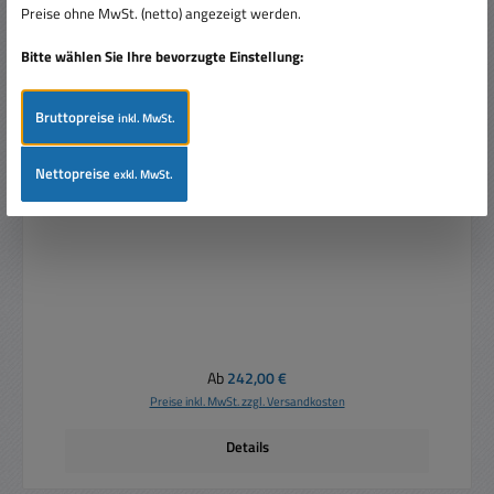
Preise ohne MwSt. (netto) angezeigt werden.
Bitte wählen Sie Ihre bevorzugte Einstellung:
Bruttopreise
inkl. MwSt.
Nettopreise
exkl. MwSt.
DC USV 12V NT 230V auf 12V DC 6A 12A mit
Akkuanschluss
Regulärer Preis:
Ab
242,00 €
Preise inkl. MwSt. zzgl. Versandkosten
Details