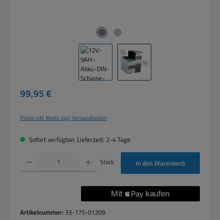
Regulärer Preis:
99,95 €
Preise inkl. MwSt. zzgl. Versandkosten
Sofort verfügbar, Lieferzeit: 2-4 Tage
Produkt Anzahl: Gib den gewünschten Wert ein oder benutze die Schaltflächen um die 
Stück
In den Warenkorb
Artikelnummer:
33-175-01209