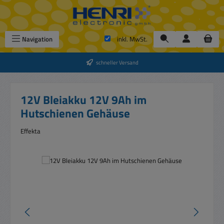
Zum Hauptinhalt springen
Navigation
inkl. MwSt.
schneller Versand
12V Bleiakku 12V 9Ah im
Hutschienen Gehäuse
Effekta
Bildergalerie überspringen