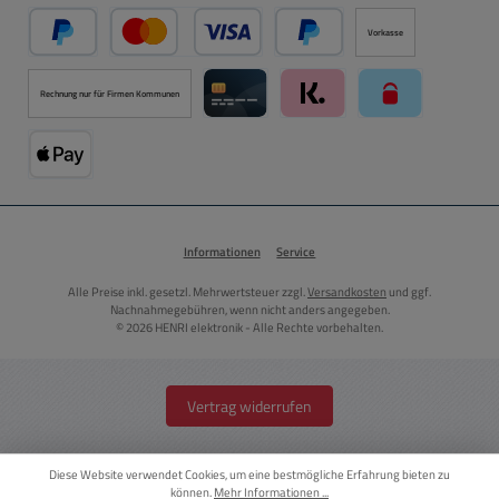
Vorkasse
PayPal
Kredit- oder Debitkarte über PayPal
Später Bezahlen über PayPal
Rechnung nur für Firmen Kommunen
Kreditkarte über Mollie Zahlungssystem
Klarna über Mollie Zahlungss
paysafecard über
Apple Pay über Mollie Zahlungssystem
Informationen
Service
Alle Preise inkl. gesetzl. Mehrwertsteuer zzgl.
Versandkosten
und ggf.
Nachnahmegebühren, wenn nicht anders angegeben.
© 2026 HENRI elektronik - Alle Rechte vorbehalten.
Vertrag widerrufen
Diese Website verwendet Cookies, um eine bestmögliche Erfahrung bieten zu
können.
Mehr Informationen ...