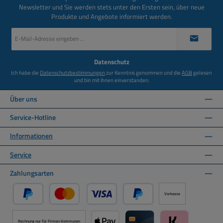
Newsletter und Sie werden stets unter den Ersten sein, über neue
Produkte und Angebote informiert werden.
E-
Mail-
Adresse
*
Datenschutz
Ich habe die
Datenschutzbestimmungen
zur Kenntnis genommen und die
AGB
gelesen
und bin mit ihnen einverstanden.
Über uns
Service-Hotline
Informationen
Service
Zahlungsarten
Vorkasse
PayPal
Kredit- oder Debitkarte über PayPal
Später Bezahlen über PayPal
Rechnung nur für Firmen Kommunen