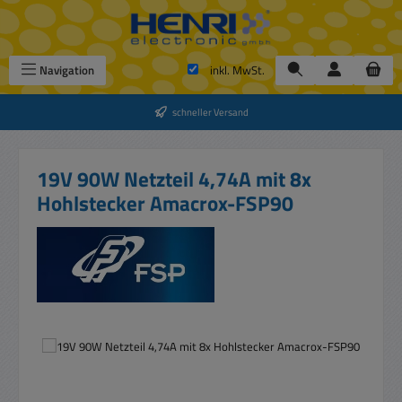
Zum Hauptinhalt springen
Navigation
inkl. MwSt.
schneller Versand
19V 90W Netzteil 4,74A mit 8x
Hohlstecker Amacrox-FSP90
Bildergalerie überspringen