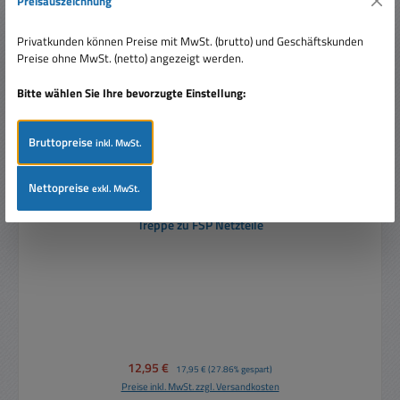
Preisauszeichnung
Rabatt
%
Privatkunden können Preise mit MwSt. (brutto) und Geschäftskunden
Preise ohne MwSt. (netto) angezeigt werden.
Bitte wählen Sie Ihre bevorzugte Einstellung:
Bruttopreise
inkl. MwSt.
Nettopreise
exkl. MwSt.
Netzteiladapter Ersatzstecker Netzteilstecker 8-teilig
Treppe zu FSP Netzteile
Verkaufspreis:
12,95 €
Regulärer Preis:
17,95 €
(27.86% gespart)
Preise inkl. MwSt. zzgl. Versandkosten